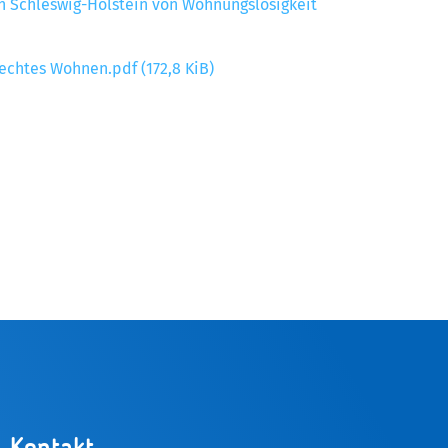
n Schleswig-Holstein von Wohnungslosigkeit
rechtes Wohnen.pdf
(172,8 KiB)