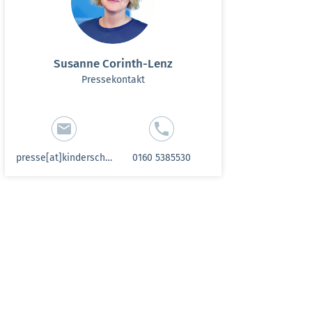
Susanne Corinth-Lenz
Pressekontakt
presse[at]kinderschutzbund-sh.de
0160 5385530