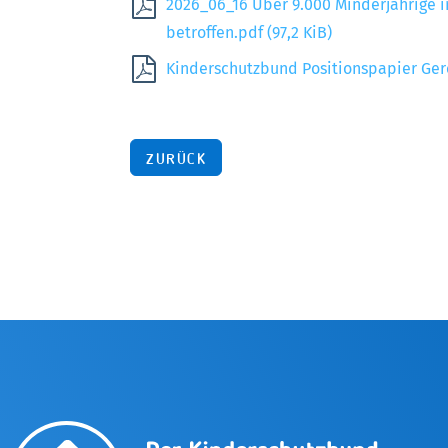
2026_06_16 Über 9.000 Minderjährige i
betroffen.pdf
(97,2 KiB)
Kinderschutzbund Positionspapier Ge
ZURÜCK