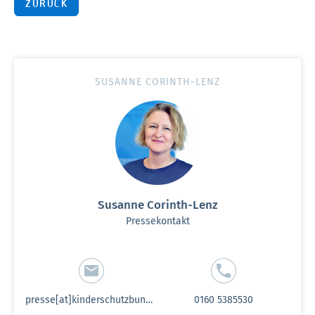
ZURÜCK
SUSANNE CORINTH-LENZ
Susanne Corinth-Lenz
Pressekontakt
presse[at]kinderschutzbund-sh.de
0160 5385530