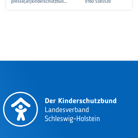
presse[at]kinderschutzbund-sh.de
0160 5385530