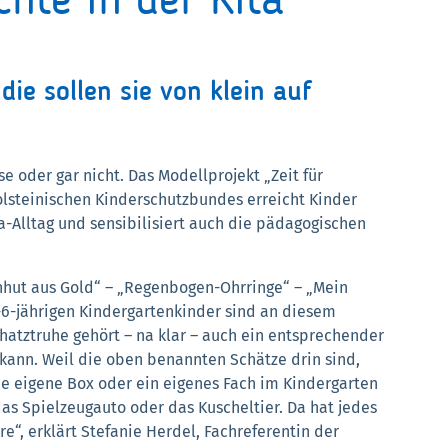
chte in der Kita
ie sollen sie von klein auf
e oder gar nicht. Das Modellprojekt „Zeit für
holsteinischen Kinderschutzbundes erreicht Kinder
ta-Alltag und sensibilisiert auch die pädagogischen
enhut aus Gold“ – „Regenbogen-Ohrringe“ – „Mein
4-6-jährigen Kindergartenkinder sind an diesem
chatztruhe gehört – na klar – auch ein entsprechender
kann. Weil die oben benannten Schätze drin sind,
ine eigene Box oder ein eigenes Fach im Kindergarten
 das Spielzeugauto oder das Kuscheltier. Da hat jedes
re“, erklärt Stefanie Herdel, Fachreferentin der