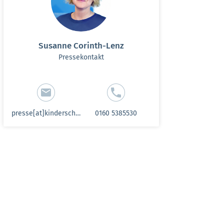
Susanne Corinth-Lenz
Pressekontakt
presse[at]kinderschutzbund-sh.de
0160 5385530